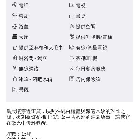
點
施
電話
電視
擊
「下
禁菸
書桌
一
個」
浴室
提供空調
和
大床
提供升降機/電梯
「上
一
提供亞麻布和大毛巾
有線/衛星電視
個」
按
淋浴間 - 獨立
茶/咖啡機
鈕，
即
無線網路
每日客房服務
可
查
冰箱 - 酒吧冰箱
房內保險箱
看
景觀
影
像。
當晨曦穿過窗簾，映照在純白櫃體與深邃木紋的對比之
間，復刻壁爐彷彿正低語著中古歐洲的莊園故事，讓感官
在微光中優雅甦醒。
坪數：15坪