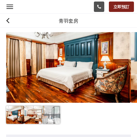
立即預訂
Toggle
navigation
青羽套房
以
下
是
浮
動
切
換
檢
視。
請
向
左
或
向
右
滑
動，
或
設