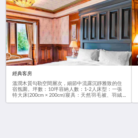
經典客房
溫潤木質勾勒空間層次，細節中流露沉靜雅致的住
宿氛圍。坪數：10坪容納人數：1-2人床型：一張
特大床(200cm × 200cm)寢具：天然羽毛被、羽絨
枕定價：NT$20,000+10%
紅羽莊園 NAPAS MANOR
No. 18, Gongyuan 2nd Road, Wujie Township