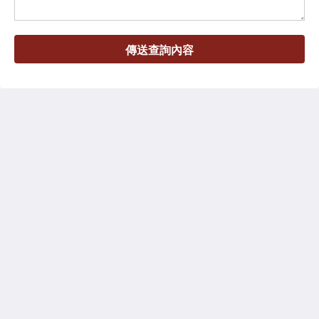
傳送查詢內容
紅羽莊園 NAPAS MANOR
No. 18, Gongyuan 2nd Road, Wujie Township
Yilan Yilan Yilan
Taiwan
886 9605388
napas.manor@msa.hinet.net
社群媒體