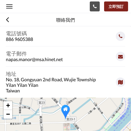
立即預訂
Toggle
navigation
聯絡我們
電話號碼
886 9605388
電子郵件
napas.manor@msa.hinet.net
地址
No. 18, Gongyuan 2nd Road, Wujie Township
Yilan Yilan Yilan
Taiwan
+
−